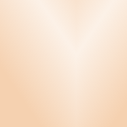
Försäljning och marknadsföring
GDPR
Handböcker
Hållbarhet
Informationssäkerhet
Konflikthantering
Krishantering
Kvalitetssäkring
Ledarskap
Miljö