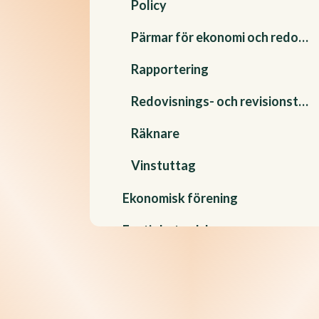
Policy
Pärmar för ekonomi och redovisning
Rapportering
Redovisnings- och revisionstjänster
Räknare
Vinstuttag
Ekonomisk förening
Fastighet och hyra
Finans
Företagssäkerhet