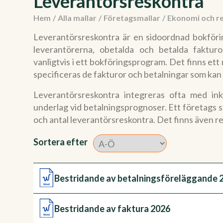
Leverantörsreskontra
Hem
/
Alla mallar
/
Företagsmallar
/
Ekonomi och r
Leverantörsreskontra är en sidoordnad bokföri
leverantörerna, obetalda och betalda fakturo
vanligtvis i ett bokföringsprogram. Det finns et
specificeras de fakturor och betalningar som k
Leverantörsreskontra integreras ofta med in
underlag vid betalningsprognoser. Ett företags 
och antal leverantörsreskontra. Det finns även r
Sortera efter
Bestridande av betalningsföreläggande 
Bestridande av faktura 2026