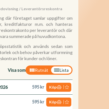
edovisning
/
Leverantörsreskontra
ng där företaget samlar uppgifter om
r, kreditfakturor m.m. och hanteras
t reskontrakonto per leverantör och där
an vara summerade på huvudkontona.
köpsstatistik och används sedan som
storlek och behov påverkar utformning
eskontran för kunder och löner.
Visa som
Rutnät
Lista
595 kr
2026
Köp
595 kr
Köp