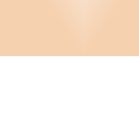
Offert, order och fakturering
Personal
Produktsäkerhet
Produktutveckling
Projekt, outsourcing och samarbete
Pärmar
Stiftelse
Infor
Om D
Styrelsearbete
Cooki
FAQ
Vård och omsorg
Crona Software AB
Hante
Konta
Huvudkontor:
Privatmallar
Solnavägen 4