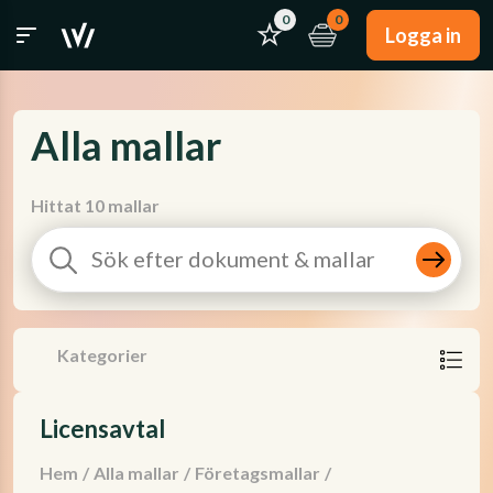
0
0
Logga in
Alla mallar
Hittat 10 mallar
Kategorier
Licensavtal
Hem
/
Alla mallar
/
Företagsmallar
/