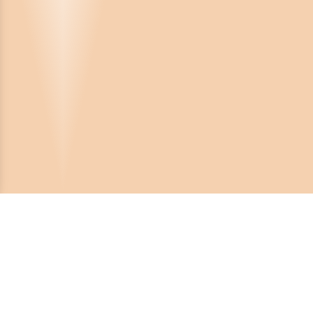
Crona Software AB
Huvudkontor:
Solnavägen 4