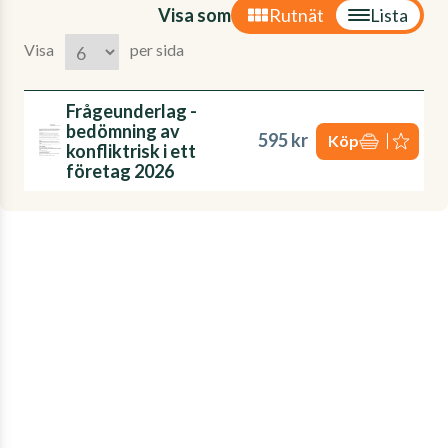
Visa som
Rutnät
Lista
Visa
per sida
Frågeunderlag -
bedömning av
595 kr
Köp
konfliktrisk i ett
företag 2026