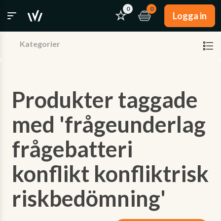
0
0
Logga in
Kategorier
Produkter taggade
med 'frågeunderlag
frågebatteri
konflikt konfliktrisk
riskbedömning'