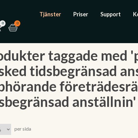
Tjänster
Priser
Support
K
0
0
odukter taggade med 'p
sked tidsbegränsad ans
phörande företrädesrät
dsbegränsad anställnin'
per sida