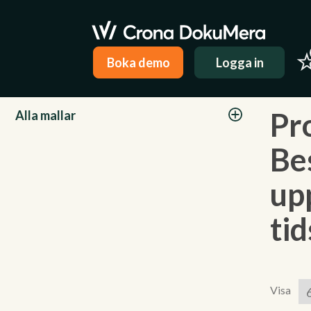
Boka demo
Logga in
Kategorier
Pr
Alla mallar
Be
up
ti
Visa