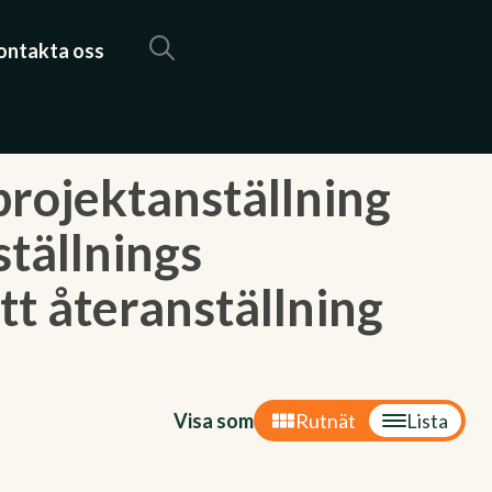
ontakta oss
rojektanställning
tällnings
t återanställning
Visa som
Rutnät
Lista