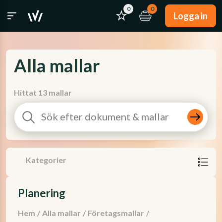
0
0
Logga in
Alla mallar
Hittat 13 mallar
Kategorier
Planering
Hem
/
Alla mallar
/
Företagsmallar
/