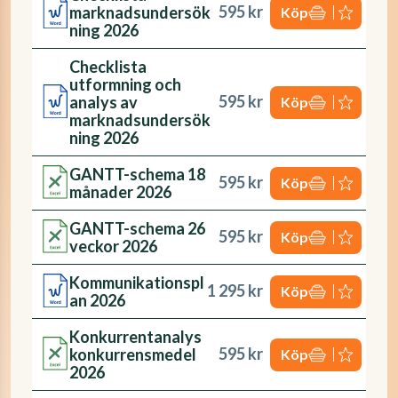
595 kr
marknadsundersök
Köp
ning 2026
Checklista
utformning och
595 kr
analys av
Köp
marknadsundersök
ning 2026
GANTT-schema 18
595 kr
Köp
månader 2026
GANTT-schema 26
595 kr
Köp
veckor 2026
Kommunikationspl
1 295 kr
Köp
an 2026
Konkurrentanalys
595 kr
konkurrensmedel
Köp
2026