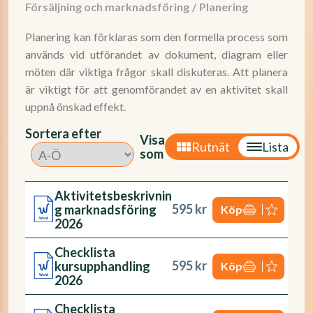
Försäljning och marknadsföring
/
Planering
Planering kan förklaras som den formella process som
används vid utförandet av dokument, diagram eller
möten där viktiga frågor skall diskuteras. Att planera
är viktigt för att genomförandet av en aktivitet skall
uppnå önskad effekt.
Sortera efter
Visa
Rutnät
Lista
som
Aktivitetsbeskrivnin
595 kr
g marknadsföring
Köp
2026
Checklista
595 kr
kursupphandling
Köp
2026
Checklista