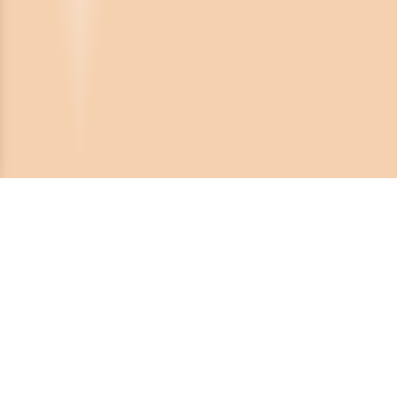
Crona Software AB
Huvudkontor:
Solnavägen 4
113 65 Stockholm,
Sverige
Telefonnummer: