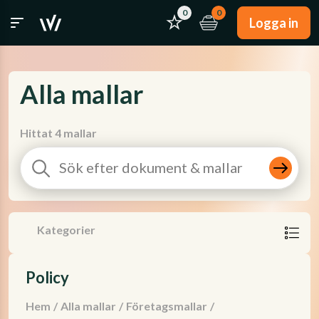
0
0
Logga in
Alla mallar
Hittat 4 mallar
Kategorier
Policy
Hem
/
Alla mallar
/
Företagsmallar
/