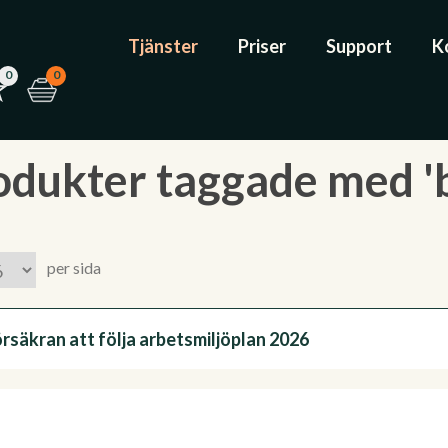
Tjänster
Priser
Support
K
0
0
odukter taggade med '
per sida
rsäkran att följa arbetsmiljöplan 2026