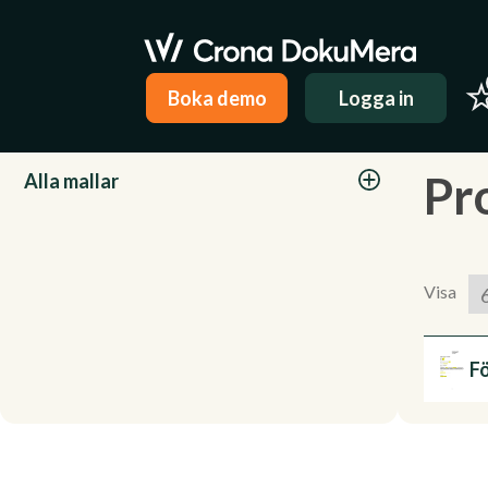
Boka demo
Logga in
Kategorier
Pr
Alla mallar
Visa
Fö