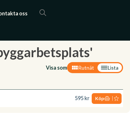
ontakta oss
byggarbetsplats'
Visa som
Rutnät
Lista
595 kr
Köp