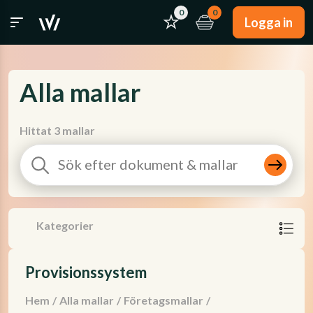
0
0
Logga in
Alla mallar
Hittat 3 mallar
Kategorier
Provisionssystem
Hem
/
Alla mallar
/
Företagsmallar
/