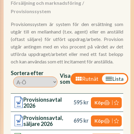
Försäljning och marknadsföring
/
Provisionssystem
Provisionssystem är system för den ersättning som
utgår till en mellanhand (t.ex. agent) eller en anställd
(oftast säljare) för utfört uppdrag/arbete. Provision
utgår antingen med en viss procent på värdet av det
utförda uppdraget/arbetet eller med ett fast belopp
och kan användas som ett incitament för anställda.
Sortera efter
Visa
Rutnät
Lista
som
Provisionsavtal
595 kr
Köp
2026
Provisionsavtal,
695 kr
Köp
säljare 2026