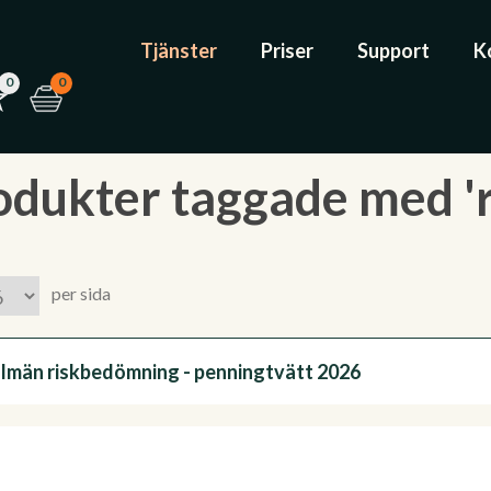
Tjänster
Priser
Support
K
0
0
odukter taggade med 'r
per sida
llmän riskbedömning - penningtvätt 2026