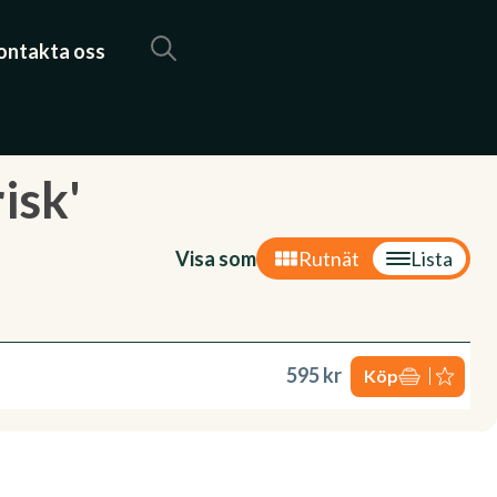
ontakta oss
isk'
Visa som
Rutnät
Lista
595 kr
Köp