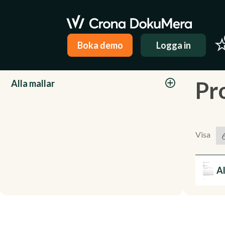
Boka demo
Logga in
Kategorier
Pr
Alla mallar
Visa
A