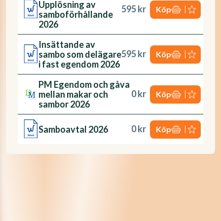
Upplösning av
595 kr
Köp
samboförhållande
2026
Insättande av
595 kr
sambo som delägare
Köp
i fast egendom 2026
PM Egendom och gåva
0 kr
mellan makar och
Köp
sambor 2026
0 kr
Samboavtal 2026
Köp