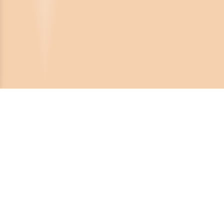
Crona Software AB
Huvudkontor:
Solnavägen 4
113 65 Stockholm,
Sverige
Telefonnummer:
08-450 44 80