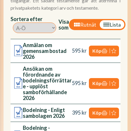
tillgångar. Ett sådant testamente går att återfinna i
privatpaketets kategori arv och testamente.
Sortera efter
Visa
Rutnät
Lista
som
Anmälan om
595 kr
gemensam bostad
Köp
2026
Ansökan om
förordnande av
bodelningsförrättar
595 kr
Köp
e - upplöst
samboförhållande
2026
Bodelning - Enligt
395 kr
Köp
sambolagen 2026
Bodelning -