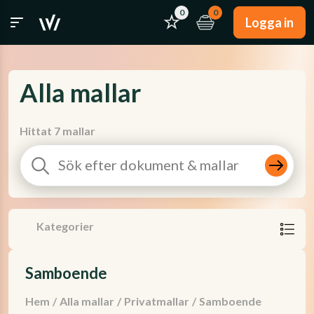
0
0
Logga in
Alla mallar
Hittat 7 mallar
Kategorier
Samboende
Hem
/
Alla mallar
/
Privatmallar
/
Samboende