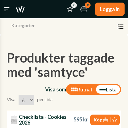
0
0
Logga in
Kategorier
Produkter taggade
med 'samtyce'
Visa som
Rutnät
Lista
Visa
per sida
Checklista - Cookies
595 kr
Köp
2026