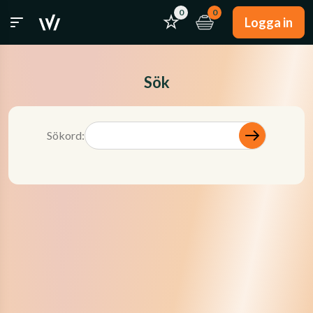
0
0
Logga in
Sök
Sökord: