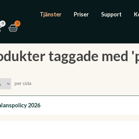
Tjänster
Priser
Support
K
0
0
odukter taggade med 'p
per sida
alanspolicy 2026