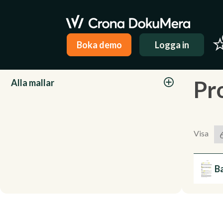
Boka demo
Logga in
Kategorier
Pr
Alla mallar
Visa
B