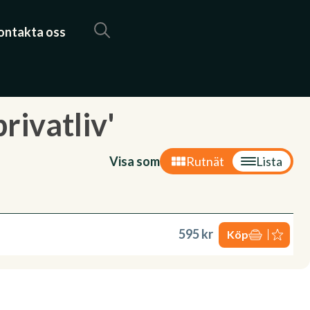
ontakta oss
rivatliv'
Visa som
Rutnät
Lista
595 kr
Köp