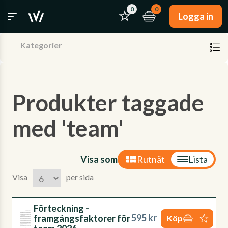
0
0
Logga in
Kategorier
Produkter taggade
med 'team'
Visa som
Rutnät
Lista
Visa
per sida
Förteckning -
595 kr
framgångsfaktorer för
Köp