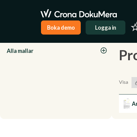
Boka demo
Logga in
Kategorier
Pr
Alla mallar
Visa
A