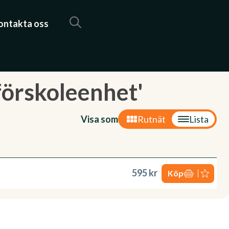
ontakta oss
förskoleenhet'
Visa som
Rutnät
Lista
595 kr
Köp