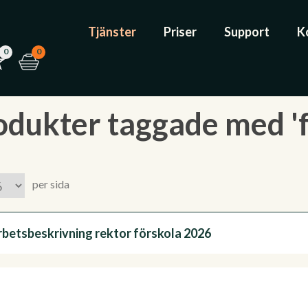
Tjänster
Priser
Support
K
0
0
odukter taggade med '
per sida
rbetsbeskrivning rektor förskola 2026