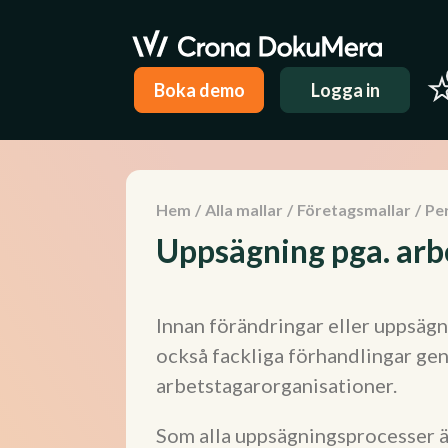
Boka demo
Logga in
Hem
/
Alla mallar
/
Företagsmallar
/
Pe
Uppsägning pga. arb
Innan förändringar eller uppsägn
också fackliga förhandlingar g
arbetstagarorganisationer.
Som alla uppsägningsprocesser är 