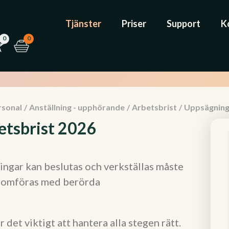
Tjänster
Priser
Support
K
0
0
rsonal
/
Anställning - upphörande
/
Arbetsbrist
/
Uppsägning 
etsbrist 2026
ingar kan beslutas och verkställas måste
enomföras med berörda
det viktigt att hantera alla stegen rätt.