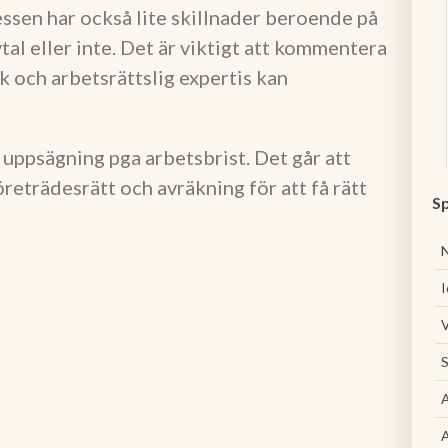
ssen har också lite skillnader beroende på
al eller inte. Det är viktigt att kommentera
ik och arbetsrättslig expertis kan
uppsägning pga arbetsbrist. Det går att
företrädesrätt och avräkning för att få rätt
Sp
I
V
S
A
A