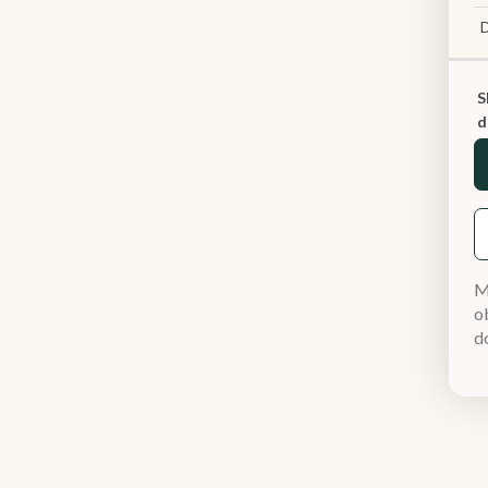
S
d
M
ob
d