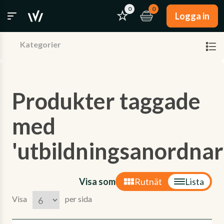
0
0
Logga in
Kategorier
Produkter taggade
med
'utbildningsanordnar
Visa som
Rutnät
Lista
Visa
per sida